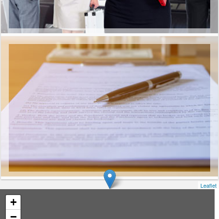
Leaflet
+
−