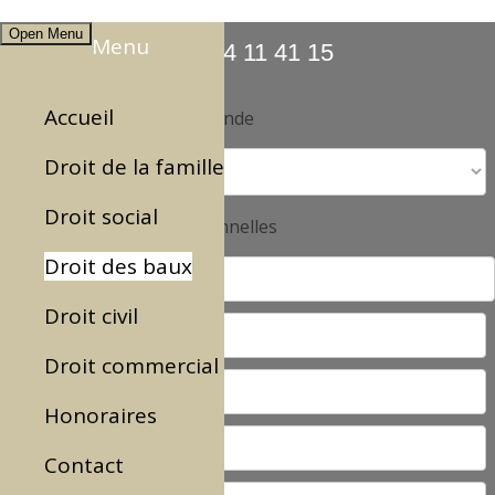
Open Menu
Menu
03 74 11 41 15
Accueil
Objet de votre demande
Droit de la famille
Droit social
Informations personnelles
Droit des baux
Droit civil
Droit commercial
Honoraires
Contact